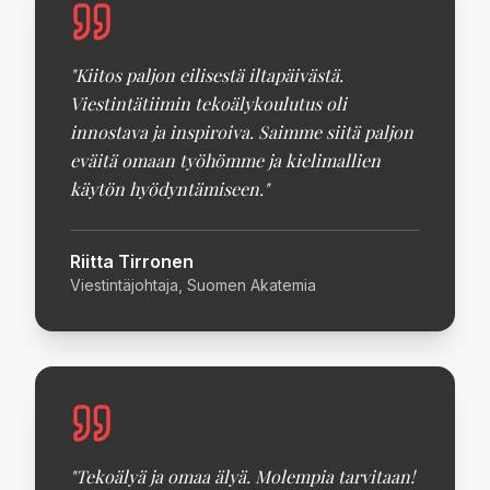
"
Kiitos paljon eilisestä iltapäivästä.
Viestintätiimin tekoälykoulutus oli
innostava ja inspiroiva. Saimme siitä paljon
eväitä omaan työhömme ja kielimallien
käytön hyödyntämiseen.
"
Riitta Tirronen
Viestintäjohtaja, Suomen Akatemia
"
Tekoälyä ja omaa älyä. Molempia tarvitaan!