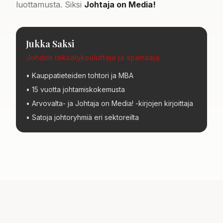
luottamusta. Siksi
Johtaja on Media!
Jukka Saksi
Johdon tekoälykouluttaja ja sparraaja
• Kauppatieteiden tohtori ja MBA
• 15 vuotta johtamiskokemusta
• Arvovalta- ja Johtaja on Media! -kirjojen kirjoittaja
• Satoja johtoryhmiä eri sektoreilta