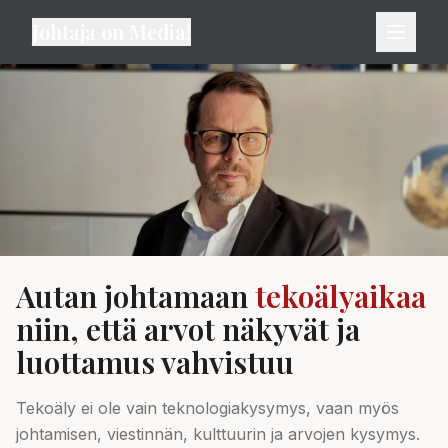
Johtaja on Media!
Autan johtamaan
tekoälyaikaa
niin, että arvot näkyvät ja
luottamus vahvistuu
Tekoäly ei ole vain teknologiakysymys, vaan myös
johtamisen, viestinnän, kulttuurin ja arvojen kysymys.