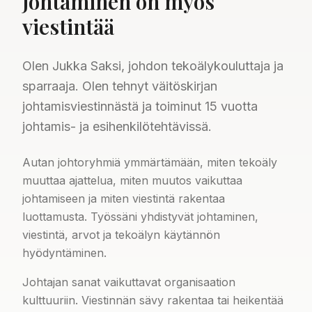
Johtaminen on myös
viestintää
Olen Jukka Saksi, johdon tekoälykouluttaja ja
sparraaja. Olen tehnyt väitöskirjan
johtamisviestinnästä ja toiminut 15 vuotta
johtamis- ja esihenkilötehtävissä.
Autan johtoryhmiä ymmärtämään, miten tekoäly
muuttaa ajattelua, miten muutos vaikuttaa
johtamiseen ja miten viestintä rakentaa
luottamusta. Työssäni yhdistyvät johtaminen,
viestintä, arvot ja tekoälyn käytännön
hyödyntäminen.
Johtajan sanat vaikuttavat organisaation
kulttuuriin. Viestinnän sävy rakentaa tai heikentää