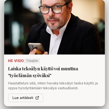
HS VISIO
Tilaajille
Laiska tekoälyn käyttö voi muuttua
"työelämän syöväksi"
Haastatteluni siitä, miten havaita tekoälyn laiska käyttö ja
oppia hyödyntämään tekoälyä vastuullisesti.
Lue artikkeli