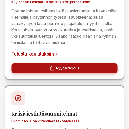
Käytännön kielimallitaidot koko organisaatiolle
Opetan johtoa, esihenkilöitä ja asiantuntijoita käyttämään
kielimalleja käytännön työssä. Tavoitteena: aikaa
säästyy, työn laatu paranee ja ajattelu säilyy ihmisellä.
Koulutukset ovat vuorovaikutteisia ja osallistavia, eivät
yksisuuntaisia luentoja. Sisältö räätälöidään aina ryhmän
toimialan ja tehtävien mukaan.
Tutustu koulutuksiin
Pyydä tarjous
Kriisiviestintäsuunnitelmat
Luominen ja päivittäminen tekoälyajassa