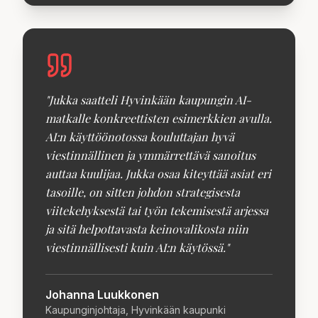
"
Jukka saatteli Hyvinkään kaupungin AI-
matkalle konkreettisten esimerkkien avulla.
AI:n käyttöönotossa kouluttajan hyvä
viestinnällinen ja ymmärrettävä sanoitus
auttaa kuulijaa. Jukka osaa kiteyttää asiat eri
tasoille, on sitten johdon strategisesta
viitekehyksestä tai työn tekemisestä arjessa
ja sitä helpottavasta keinovalikosta niin
viestinnällisesti kuin AI:n käytössä.
"
Johanna Luukkonen
Kaupunginjohtaja, Hyvinkään kaupunki