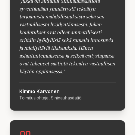
"
Jukka on auttanut Sininauhasäätiötä
syventämään ymmärrystä tekoälyn
tarjoamista mahdollisuuksista sekä sen
vastuullisesta hyödyntämisestä. Jukan
koulutukset ovat olleet ammatillisesti
erittäin hyödyllisiä sekä samalla innostavia
ja miellyttäviä tilaisuuksia. Hänen
asiantuntemuksensa ja selkeä esitystapansa
ovat tukeneet säätiötä tekoälyn vastuullisen
käytön oppimisessa.
"
Kimmo Karvonen
Toimitusjohtaja, Sininauhasäätiö