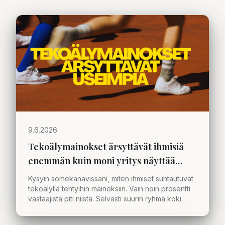
9.6.2026
Tekoälymainokset ärsyttävät ihmisiä
enemmän kuin moni yritys näyttää
ymmärtävän
Kysyin somekanavissani, miten ihmiset suhtautuvat
tekoälyllä tehtyihin mainoksiin. Vain noin prosentti
vastaajista piti niistä. Selvästi suurin ryhmä koki
ärtymystä. Mistä tämä kertoo organisaatioille ja
markkinoinnille?