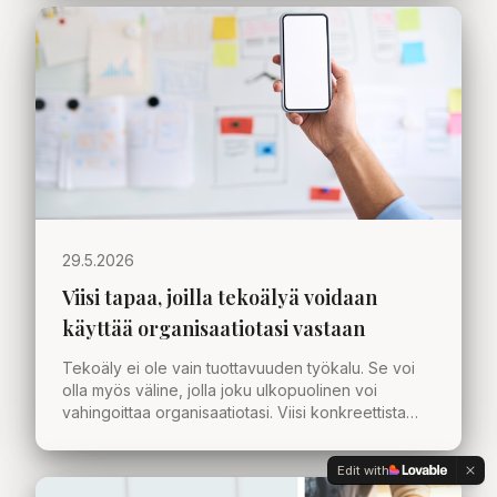
29.5.2026
Viisi tapaa, joilla tekoälyä voidaan
käyttää organisaatiotasi vastaan
Tekoäly ei ole vain tuottavuuden työkalu. Se voi
olla myös väline, jolla joku ulkopuolinen voi
vahingoittaa organisaatiotasi. Viisi konkreettista
skenaariota, joita jokaisen johtoryhmän kannattaa
pohtia.
Edit with