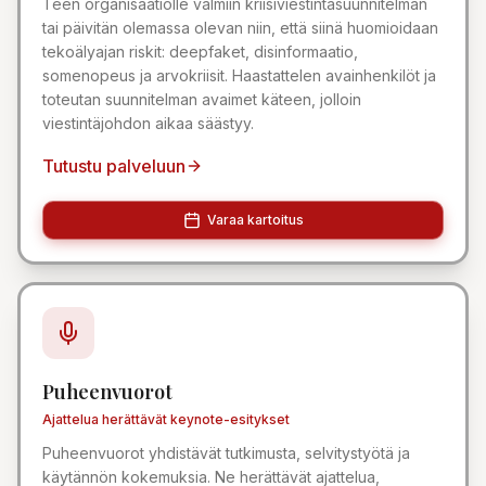
Teen organisaatiolle valmiin kriisiviestintäsuunnitelman
tai päivitän olemassa olevan niin, että siinä huomioidaan
tekoälyajan riskit: deepfaket, disinformaatio,
somenopeus ja arvokriisit. Haastattelen avainhenkilöt ja
toteutan suunnitelman avaimet käteen, jolloin
viestintäjohdon aikaa säästyy.
Tutustu palveluun
Varaa kartoitus
Puheenvuorot
Ajattelua herättävät keynote-esitykset
Puheenvuorot yhdistävät tutkimusta, selvitystyötä ja
käytännön kokemuksia. Ne herättävät ajattelua,