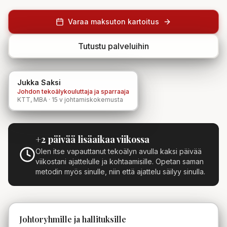
Varaa maksuton kartoitus
Tutustu palveluihin
Jukka Saksi
Johdon tekoälykouluttaja ja sparraaja
KTT, MBA · 15 v johtamiskokemusta
+2 päivää lisäaikaa viikossa
Olen itse vapauttanut tekoälyn avulla kaksi päivää
viikostani ajattelulle ja kohtaamisille. Opetan saman
metodin myös sinulle, niin että ajattelu säilyy sinulla.
Johtoryhmille ja hallituksille