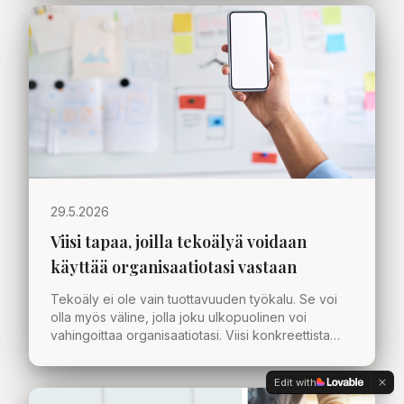
29.5.2026
Viisi tapaa, joilla tekoälyä voidaan
käyttää organisaatiotasi vastaan
Tekoäly ei ole vain tuottavuuden työkalu. Se voi
olla myös väline, jolla joku ulkopuolinen voi
vahingoittaa organisaatiotasi. Viisi konkreettista
skenaariota, joita jokaisen johtoryhmän kannattaa
pohtia.
Edit with