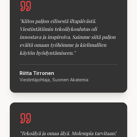
"
Kiitos paljon eilisestä iltapäivästä.
Viestintätiimin tekoälykoulutus oli
innostava ja inspiroiva. Saimme siitä paljon
eväitä omaan työhömme ja kielimallien
käytön hyödyntämiseen.
"
Riitta Tirronen
Viestintäjohtaja, Suomen Akatemia
"
Tekoälyä ja omaa älyä. Molempia tarvitaan!