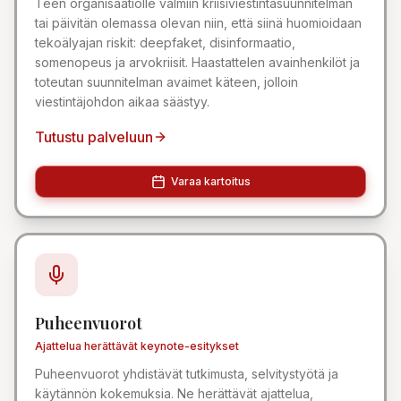
Teen organisaatiolle valmiin kriisiviestintäsuunnitelman
tai päivitän olemassa olevan niin, että siinä huomioidaan
tekoälyajan riskit: deepfaket, disinformaatio,
somenopeus ja arvokriisit. Haastattelen avainhenkilöt ja
toteutan suunnitelman avaimet käteen, jolloin
viestintäjohdon aikaa säästyy.
Tutustu palveluun
Varaa kartoitus
Puheenvuorot
Ajattelua herättävät keynote-esitykset
Puheenvuorot yhdistävät tutkimusta, selvitystyötä ja
käytännön kokemuksia. Ne herättävät ajattelua,