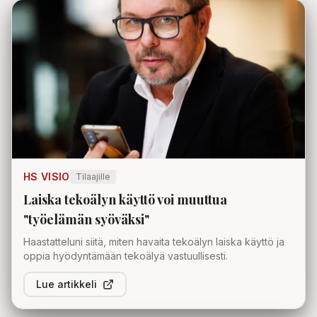
HS VISIO
Tilaajille
Laiska tekoälyn käyttö voi muuttua
"työelämän syöväksi"
Haastatteluni siitä, miten havaita tekoälyn laiska käyttö ja
oppia hyödyntämään tekoälyä vastuullisesti.
Lue artikkeli