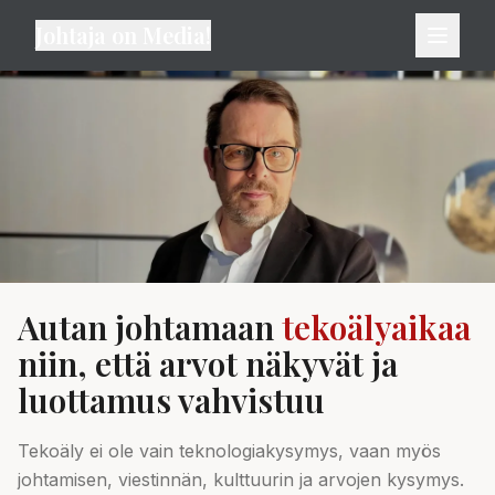
Johtaja on Media!
Autan johtamaan
tekoälyaikaa
niin, että arvot näkyvät ja
luottamus vahvistuu
Tekoäly ei ole vain teknologiakysymys, vaan myös
johtamisen, viestinnän, kulttuurin ja arvojen kysymys.