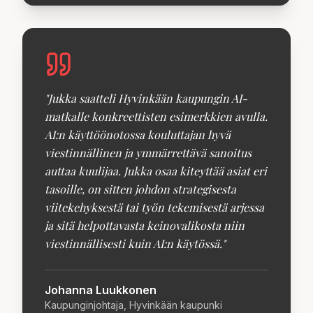
"
Jukka saatteli Hyvinkään kaupungin AI-
matkalle konkreettisten esimerkkien avulla.
AI:n käyttöönotossa kouluttajan hyvä
viestinnällinen ja ymmärrettävä sanoitus
auttaa kuulijaa. Jukka osaa kiteyttää asiat eri
tasoille, on sitten johdon strategisesta
viitekehyksestä tai työn tekemisestä arjessa
ja sitä helpottavasta keinovalikosta niin
viestinnällisesti kuin AI:n käytössä.
"
Johanna Luukkonen
Kaupunginjohtaja, Hyvinkään kaupunki