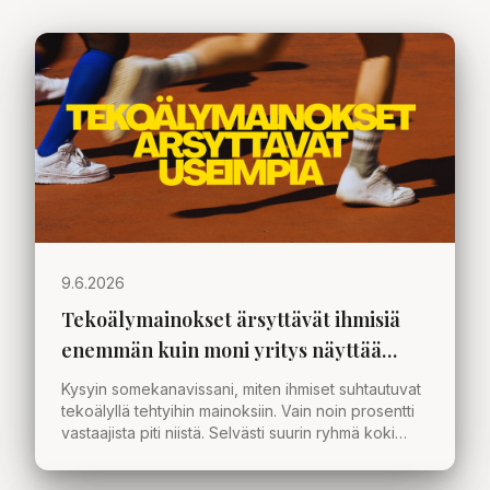
9.6.2026
Tekoälymainokset ärsyttävät ihmisiä
enemmän kuin moni yritys näyttää
ymmärtävän
Kysyin somekanavissani, miten ihmiset suhtautuvat
tekoälyllä tehtyihin mainoksiin. Vain noin prosentti
vastaajista piti niistä. Selvästi suurin ryhmä koki
ärtymystä. Mistä tämä kertoo organisaatioille ja
markkinoinnille?