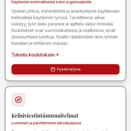
Käytännön kielimallitaidot koko organisaatiolle
Opetan johtoa, esihenkilöitä ja asiantuntijoita käyttämään
kielimalleja käytännön työssä. Tavoitteena: aikaa
säästyy, työn laatu paranee ja ajattelu säilyy ihmisellä.
Koulutukset ovat vuorovaikutteisia ja osallistavia, eivät
yksisuuntaisia luentoja. Sisältö räätälöidään aina ryhmän
toimialan ja tehtävien mukaan.
Tutustu koulutuksiin
Pyydä tarjous
Kriisiviestintäsuunnitelmat
Luominen ja päivittäminen tekoälyajassa