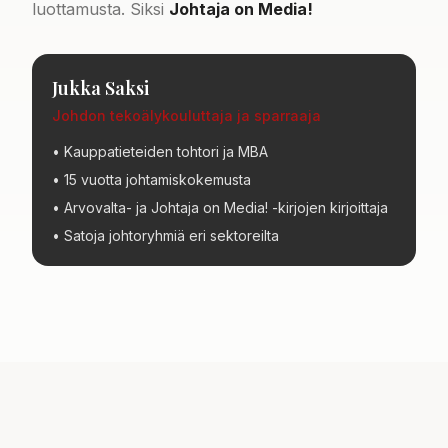
luottamusta. Siksi
Johtaja on Media!
Jukka Saksi
Johdon tekoälykouluttaja ja sparraaja
• Kauppatieteiden tohtori ja MBA
• 15 vuotta johtamiskokemusta
• Arvovalta- ja Johtaja on Media! -kirjojen kirjoittaja
• Satoja johtoryhmiä eri sektoreilta