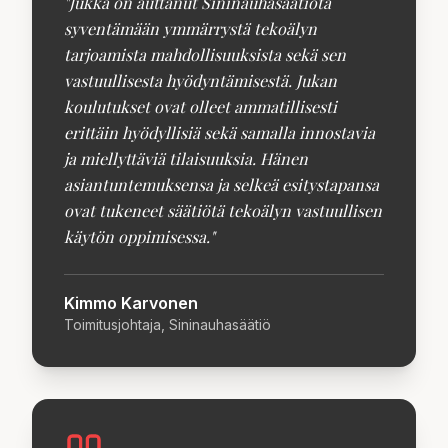
"
Jukka on auttanut Sininauhasäätiötä
syventämään ymmärrystä tekoälyn
tarjoamista mahdollisuuksista sekä sen
vastuullisesta hyödyntämisestä. Jukan
koulutukset ovat olleet ammatillisesti
erittäin hyödyllisiä sekä samalla innostavia
ja miellyttäviä tilaisuuksia. Hänen
asiantuntemuksensa ja selkeä esitystapansa
ovat tukeneet säätiötä tekoälyn vastuullisen
käytön oppimisessa.
"
Kimmo Karvonen
Toimitusjohtaja, Sininauhasäätiö