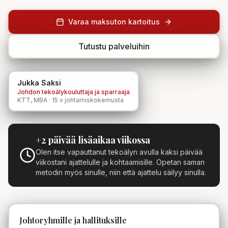
Varaa maksuton kartoitus
Tutustu palveluihin
Jukka Saksi
Johdon tekoälykouluttaja ja sparraaja
KTT, MBA · 15 v johtamiskokemusta
+2 päivää lisäaikaa viikossa
Olen itse vapauttanut tekoälyn avulla kaksi päivää
viikostani ajattelulle ja kohtaamisille. Opetan saman
metodin myös sinulle, niin että ajattelu säilyy sinulla.
Johtoryhmille ja hallituksille