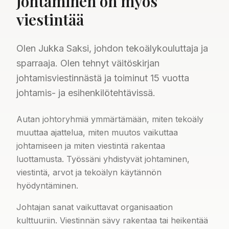
Johtaminen on myös
viestintää
Olen Jukka Saksi, johdon tekoälykouluttaja ja
sparraaja. Olen tehnyt väitöskirjan
johtamisviestinnästä ja toiminut 15 vuotta
johtamis- ja esihenkilötehtävissä.
Autan johtoryhmiä ymmärtämään, miten tekoäly
muuttaa ajattelua, miten muutos vaikuttaa
johtamiseen ja miten viestintä rakentaa
luottamusta. Työssäni yhdistyvät johtaminen,
viestintä, arvot ja tekoälyn käytännön
hyödyntäminen.
Johtajan sanat vaikuttavat organisaation
kulttuuriin. Viestinnän sävy rakentaa tai heikentää