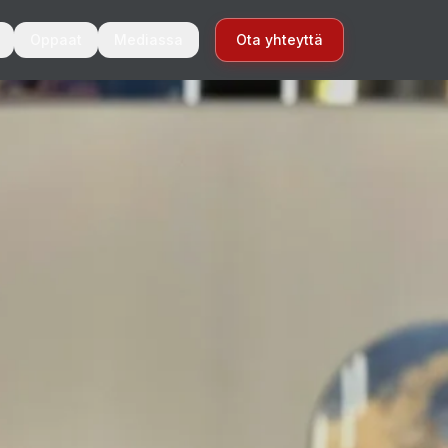
Oppaat
Mediassa
Ota yhteyttä