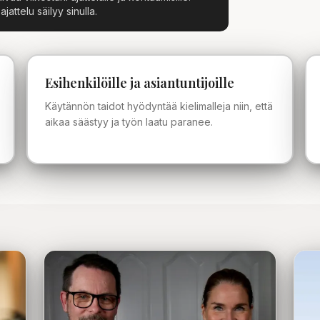
attelu säilyy sinulla.
Esihenkilöille ja asiantuntijoille
Käytännön taidot hyödyntää kielimalleja niin, että
aikaa säästyy ja työn laatu paranee.