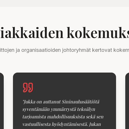
iakkaiden kokemuk
liittojen ja organisaatioiden johtoryhmät kertovat koke
"
Jukka on auttanut Sininauhasäätiötä
syventämään ymmärrystä tekoälyn
tarjoamista mahdollisuuksista sekä sen
vastuullisesta hyödyntämisestä. Jukan