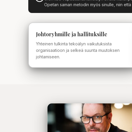
Opetan saman metodin myös sinulle, niin että aj
Johtoryhmille ja hallituksille
Yhteinen tulkinta tekoälyn vaikutuksista
organisaatioon ja selkeä suunta muutoksen
johtamiseen.