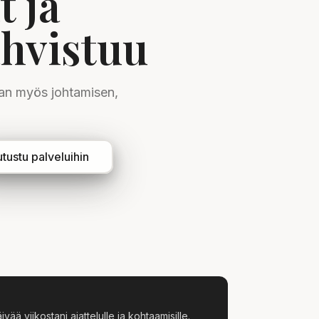
t ja
ahvistuu
aan myös johtamisen,
tustu palveluihin
vää viikostani ajattelulle ja kohtaamisille.