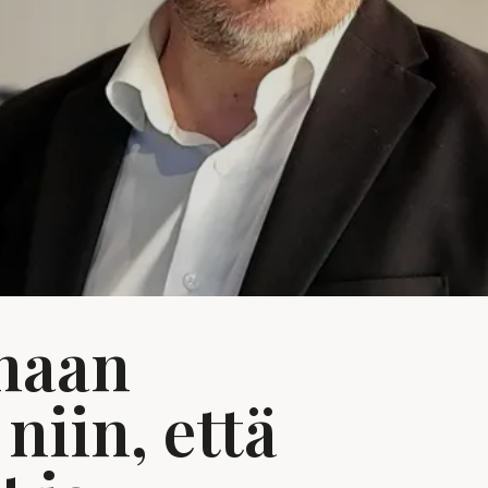
maan
niin, että