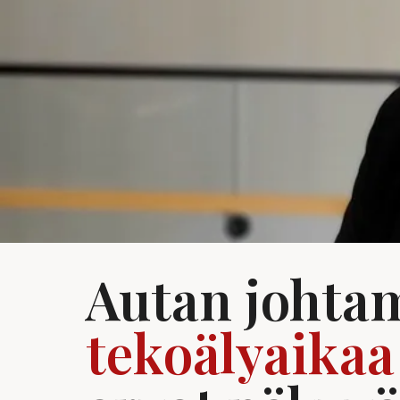
Autan johta
tekoälyaikaa