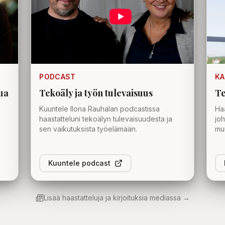
PODCAST
KA
tua
Tekoäly ja työn tulevaisuus
Te
Kuuntele Ilona Rauhalan podcastissa
Haa
haastatteluni tekoälyn tulevaisuudesta ja
joh
sen vaikutuksista työelämään.
mu
Kuuntele podcast
Lisää haastatteluja ja kirjoituksia mediassa →