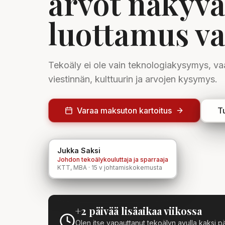
arvot näkyvä
luottamus v
Tekoäly ei ole vain teknologiakysymys, v
viestinnän, kulttuurin ja arvojen kysymys.
Varaa maksuton kartoitus
Tu
Jukka Saksi
Johdon tekoälykouluttaja ja sparraaja
KTT, MBA · 15 v johtamiskokemusta
+2 päivää lisäaikaa viikossa
Olen itse vapauttanut tekoälyn avulla kaksi päi