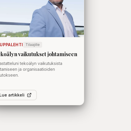
UPPALEHTI
Tilaajille
koälyn vaikutukset johtamiseen
statteluni tekoälyn vaikutuksista
tamiseen ja organisaatioiden
utokseen.
Lue artikkeli