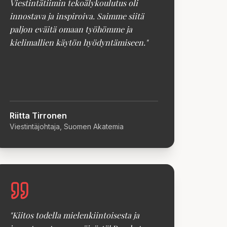
Viestintätiimin tekoälykoulutus oli
innostava ja inspiroiva. Saimme siitä
paljon eväitä omaan työhömme ja
kielimallien käytön hyödyntämiseen.
"
Riitta Tirronen
Viestintäjohtaja, Suomen Akatemia
"
Kiitos todella mielenkiintoisesta ja