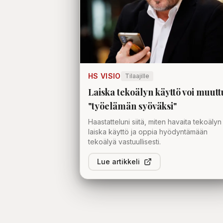
HS VISIO
Tilaajille
Laiska tekoälyn käyttö voi muut
"työelämän syöväksi"
Haastatteluni siitä, miten havaita tekoälyn
laiska käyttö ja oppia hyödyntämään
tekoälyä vastuullisesti.
Lue artikkeli