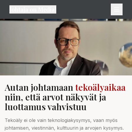
Johtaja on Media!
Autan johtamaan
tekoälyaikaa
niin, että arvot näkyvät ja
luottamus vahvistuu
Tekoäly ei ole vain teknologiakysymys, vaan myös
johtamisen, viestinnän, kulttuurin ja arvojen kysymys.