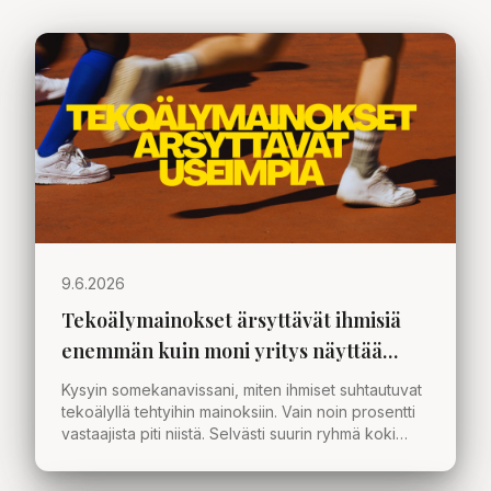
9.6.2026
Tekoälymainokset ärsyttävät ihmisiä
enemmän kuin moni yritys näyttää
ymmärtävän
Kysyin somekanavissani, miten ihmiset suhtautuvat
tekoälyllä tehtyihin mainoksiin. Vain noin prosentti
vastaajista piti niistä. Selvästi suurin ryhmä koki
ärtymystä. Mistä tämä kertoo organisaatioille ja
markkinoinnille?