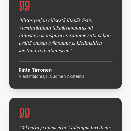
"
Kiitos paljon eilisestä iltapäivästä.
Viestintätiimin tekoälykoulutus oli
innostava ja inspiroiva. Saimme siitä paljon
eväitä omaan työhömme ja kielimallien
käytön hyödyntämiseen.
"
Riitta Tirronen
Viestintäjohtaja, Suomen Akatemia
"
Tekoälyä ja omaa älyä. Molempia tarvitaan!