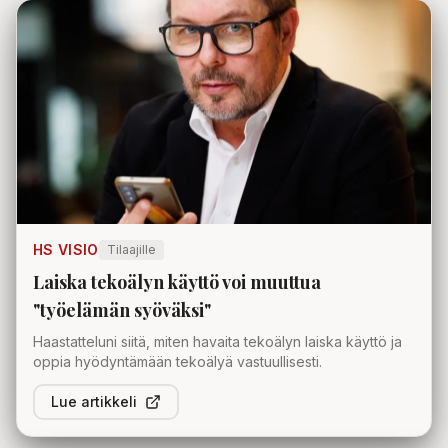
HS VISIO
Tilaajille
Laiska tekoälyn käyttö voi muuttua
"työelämän syöväksi"
Haastatteluni siitä, miten havaita tekoälyn laiska käyttö ja
oppia hyödyntämään tekoälyä vastuullisesti.
Lue artikkeli