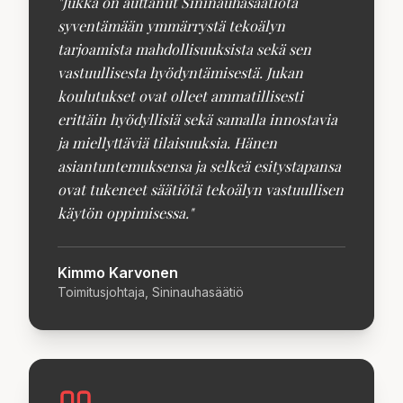
"
Jukka on auttanut Sininauhasäätiötä
syventämään ymmärrystä tekoälyn
tarjoamista mahdollisuuksista sekä sen
vastuullisesta hyödyntämisestä. Jukan
koulutukset ovat olleet ammatillisesti
erittäin hyödyllisiä sekä samalla innostavia
ja miellyttäviä tilaisuuksia. Hänen
asiantuntemuksensa ja selkeä esitystapansa
ovat tukeneet säätiötä tekoälyn vastuullisen
käytön oppimisessa.
"
Kimmo Karvonen
Toimitusjohtaja, Sininauhasäätiö