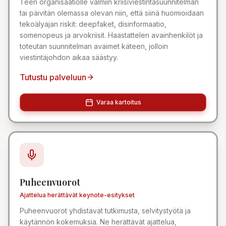
Teen organisaatiolle valmiin kriisiviestintäsuunnitelman
tai päivitän olemassa olevan niin, että siinä huomioidaan
tekoälyajan riskit: deepfaket, disinformaatio,
somenopeus ja arvokriisit. Haastattelen avainhenkilöt ja
toteutan suunnitelman avaimet käteen, jolloin
viestintäjohdon aikaa säästyy.
Tutustu palveluun
Varaa kartoitus
Puheenvuorot
Ajattelua herättävät keynote-esitykset
Puheenvuorot yhdistävät tutkimusta, selvitystyötä ja
käytännön kokemuksia. Ne herättävät ajattelua,