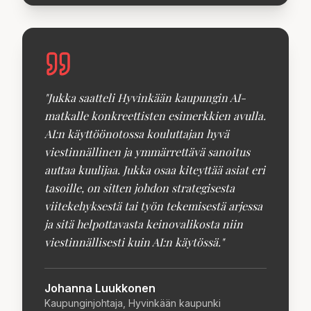
"
Jukka saatteli Hyvinkään kaupungin AI-
matkalle konkreettisten esimerkkien avulla.
AI:n käyttöönotossa kouluttajan hyvä
viestinnällinen ja ymmärrettävä sanoitus
auttaa kuulijaa. Jukka osaa kiteyttää asiat eri
tasoille, on sitten johdon strategisesta
viitekehyksestä tai työn tekemisestä arjessa
ja sitä helpottavasta keinovalikosta niin
viestinnällisesti kuin AI:n käytössä.
"
Johanna Luukkonen
Kaupunginjohtaja, Hyvinkään kaupunki