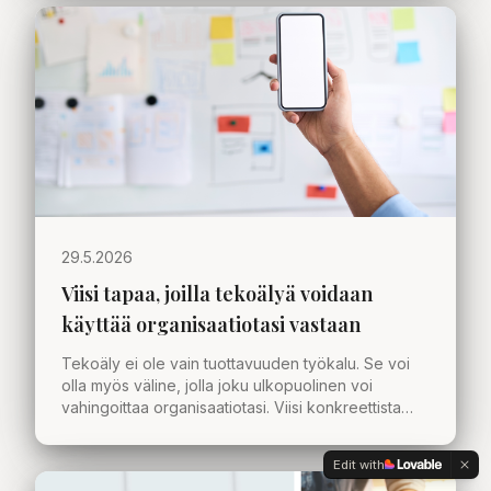
29.5.2026
Viisi tapaa, joilla tekoälyä voidaan
käyttää organisaatiotasi vastaan
Tekoäly ei ole vain tuottavuuden työkalu. Se voi
olla myös väline, jolla joku ulkopuolinen voi
vahingoittaa organisaatiotasi. Viisi konkreettista
skenaariota, joita jokaisen johtoryhmän kannattaa
pohtia.
Edit with