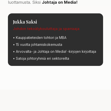
luottamusta. Siksi
Johtaja on Media!
Jukka Saksi
Johdon tekoälykouluttaja ja sparraaja
• Kauppatieteiden tohtori ja MBA
• 15 vuotta johtamiskokemusta
• Arvovalta- ja Johtaja on Media! -kirjojen kirjoittaja
• Satoja johtoryhmiä eri sektoreilta