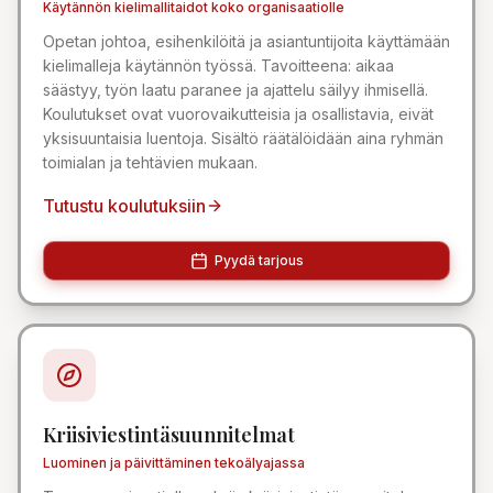
Käytännön kielimallitaidot koko organisaatiolle
Opetan johtoa, esihenkilöitä ja asiantuntijoita käyttämään
kielimalleja käytännön työssä. Tavoitteena: aikaa
säästyy, työn laatu paranee ja ajattelu säilyy ihmisellä.
Koulutukset ovat vuorovaikutteisia ja osallistavia, eivät
yksisuuntaisia luentoja. Sisältö räätälöidään aina ryhmän
toimialan ja tehtävien mukaan.
Tutustu koulutuksiin
Pyydä tarjous
Kriisiviestintäsuunnitelmat
Luominen ja päivittäminen tekoälyajassa