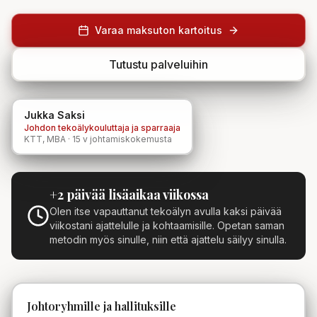
Varaa maksuton kartoitus
Tutustu palveluihin
Jukka Saksi
Johdon tekoälykouluttaja ja sparraaja
KTT, MBA · 15 v johtamiskokemusta
+2 päivää lisäaikaa viikossa
Olen itse vapauttanut tekoälyn avulla kaksi päivää
viikostani ajattelulle ja kohtaamisille. Opetan saman
metodin myös sinulle, niin että ajattelu säilyy sinulla.
Johtoryhmille ja hallituksille