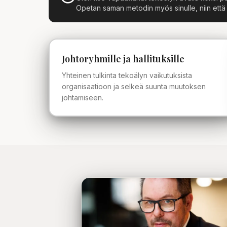
Opetan saman metodin myös sinulle, niin että aj
Johtoryhmille ja hallituksille
Yhteinen tulkinta tekoälyn vaikutuksista
organisaatioon ja selkeä suunta muutoksen
johtamiseen.