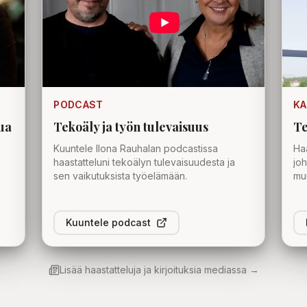
PODCAST
KA
tua
Tekoäly ja työn tulevaisuus
Te
Kuuntele Ilona Rauhalan podcastissa
Haa
haastatteluni tekoälyn tulevaisuudesta ja
joh
sen vaikutuksista työelämään.
mu
Kuuntele podcast
Lisää haastatteluja ja kirjoituksia mediassa →