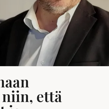
maan
niin, että