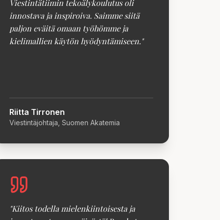
Viestintätiimin tekoälykoulutus oli
innostava ja inspiroiva. Saimme siitä
paljon eväitä omaan työhömme ja
kielimallien käytön hyödyntämiseen.
"
Riitta Tirronen
Viestintäjohtaja, Suomen Akatemia
"
Kiitos todella mielenkiintoisesta ja