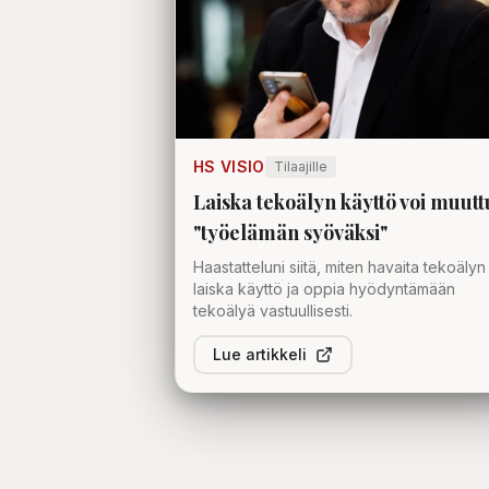
HS VISIO
Tilaajille
Laiska tekoälyn käyttö voi muut
"työelämän syöväksi"
Haastatteluni siitä, miten havaita tekoälyn
laiska käyttö ja oppia hyödyntämään
tekoälyä vastuullisesti.
Lue artikkeli