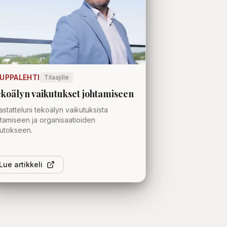
UPPALEHTI
Tilaajille
koälyn vaikutukset johtamiseen
statteluni tekoälyn vaikutuksista
tamiseen ja organisaatioiden
utokseen.
Lue artikkeli