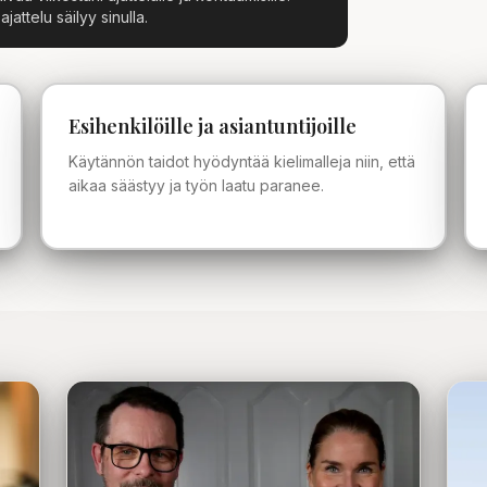
attelu säilyy sinulla.
Esihenkilöille ja asiantuntijoille
Käytännön taidot hyödyntää kielimalleja niin, että
aikaa säästyy ja työn laatu paranee.