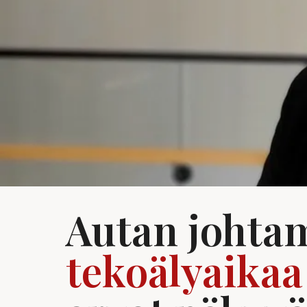
Autan johta
tekoälyaikaa