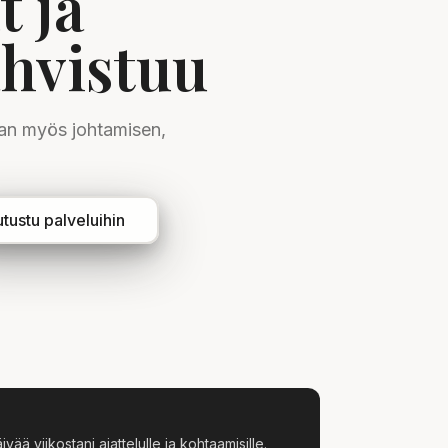
t ja
ahvistuu
aan myös johtamisen,
tustu palveluihin
vää viikostani ajattelulle ja kohtaamisille.