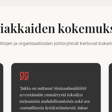
iakkaiden kokemuk
liittojen ja organisaatioiden johtoryhmät kertovat koke
"
Jukka on auttanut Sininauhasäätiötä
syventämään ymmärrystä tekoälyn
tarjoamista mahdollisuuksista sekä sen
vastuullisesta hyödyntämisestä. Jukan