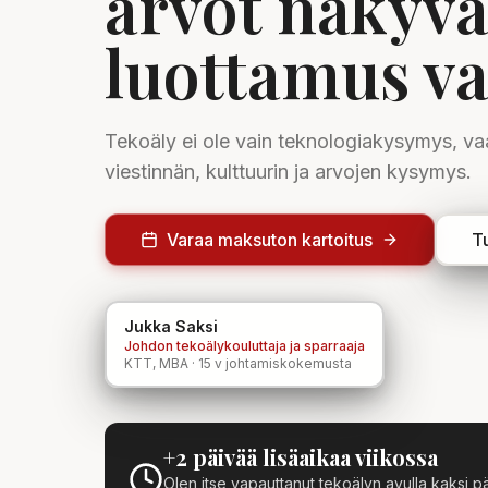
arvot näkyvä
luottamus v
Tekoäly ei ole vain teknologiakysymys, v
viestinnän, kulttuurin ja arvojen kysymys.
Varaa maksuton kartoitus
Tu
Jukka Saksi
Johdon tekoälykouluttaja ja sparraaja
KTT, MBA · 15 v johtamiskokemusta
+2 päivää lisäaikaa viikossa
Olen itse vapauttanut tekoälyn avulla kaksi päi