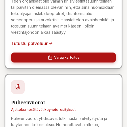
Teen organisaatiolle valmiin kriisiviestintäsuunnitelman
tai päivitän olemassa olevan niin, että siinä huomioidaan
tekoälyajan riskit: deepfaket, disinformaatio,
somenopeus ja arvokriisit. Haastattelen avainhenkilöt ja
toteutan suunnitelman avaimet käteen, jolloin
viestintäjohdon aikaa säästyy.
Tutustu palveluun
Varaa kartoitus
Puheenvuorot
Ajattelua herättävät keynote-esitykset
Puheenvuorot yhdistävät tutkimusta, selvitystyötä ja
käytännön kokemuksia. Ne herättävät ajattelua,