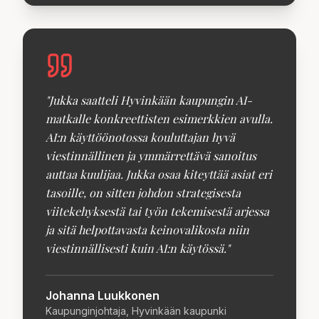
"
Jukka saatteli Hyvinkään kaupungin AI-
matkalle konkreettisten esimerkkien avulla.
AI:n käyttöönotossa kouluttajan hyvä
viestinnällinen ja ymmärrettävä sanoitus
auttaa kuulijaa. Jukka osaa kiteyttää asiat eri
tasoille, on sitten johdon strategisesta
viitekehyksestä tai työn tekemisestä arjessa
ja sitä helpottavasta keinovalikosta niin
viestinnällisesti kuin AI:n käytössä.
"
Johanna Luukkonen
Kaupunginjohtaja, Hyvinkään kaupunki