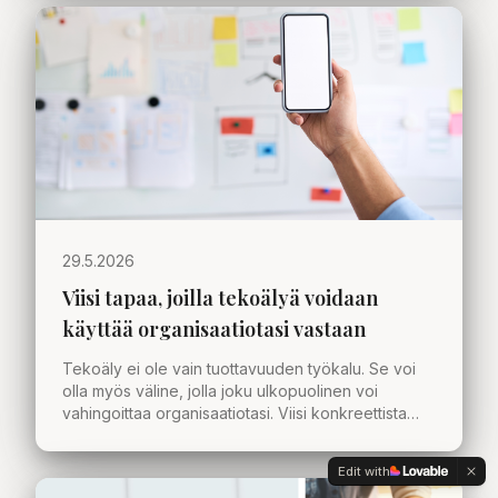
29.5.2026
Viisi tapaa, joilla tekoälyä voidaan
käyttää organisaatiotasi vastaan
Tekoäly ei ole vain tuottavuuden työkalu. Se voi
olla myös väline, jolla joku ulkopuolinen voi
vahingoittaa organisaatiotasi. Viisi konkreettista
skenaariota, joita jokaisen johtoryhmän kannattaa
pohtia.
Edit with