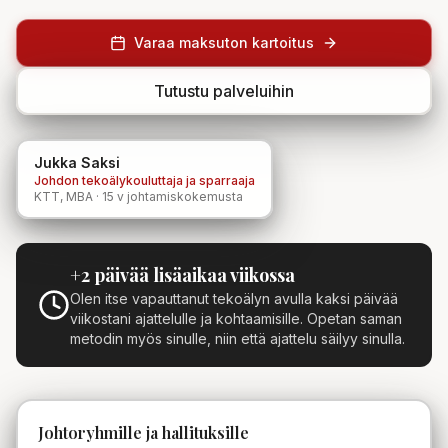
Varaa maksuton kartoitus
Tutustu palveluihin
Jukka Saksi
Johdon tekoälykouluttaja ja sparraaja
KTT, MBA · 15 v johtamiskokemusta
+2 päivää lisäaikaa viikossa
Olen itse vapauttanut tekoälyn avulla kaksi päivää
viikostani ajattelulle ja kohtaamisille. Opetan saman
metodin myös sinulle, niin että ajattelu säilyy sinulla.
Johtoryhmille ja hallituksille