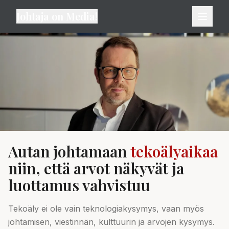
Johtaja on Media!
Autan johtamaan
tekoälyaikaa
niin, että arvot näkyvät ja
luottamus vahvistuu
Tekoäly ei ole vain teknologiakysymys, vaan myös
johtamisen, viestinnän, kulttuurin ja arvojen kysymys.