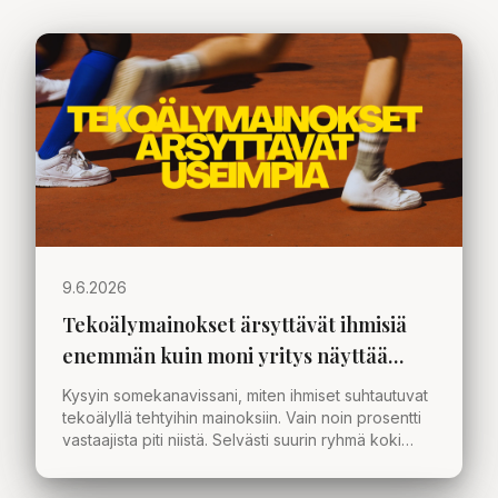
9.6.2026
Tekoälymainokset ärsyttävät ihmisiä
enemmän kuin moni yritys näyttää
ymmärtävän
Kysyin somekanavissani, miten ihmiset suhtautuvat
tekoälyllä tehtyihin mainoksiin. Vain noin prosentti
vastaajista piti niistä. Selvästi suurin ryhmä koki
ärtymystä. Mistä tämä kertoo organisaatioille ja
markkinoinnille?