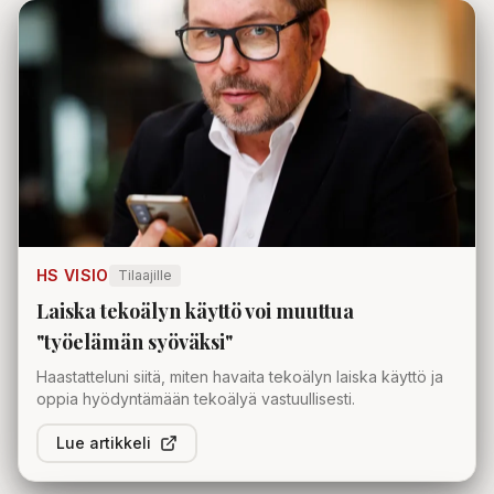
HS VISIO
Tilaajille
Laiska tekoälyn käyttö voi muuttua
"työelämän syöväksi"
Haastatteluni siitä, miten havaita tekoälyn laiska käyttö ja
oppia hyödyntämään tekoälyä vastuullisesti.
Lue artikkeli