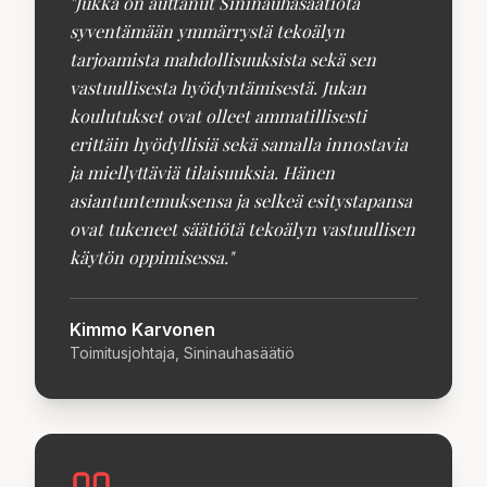
"
Jukka on auttanut Sininauhasäätiötä
syventämään ymmärrystä tekoälyn
tarjoamista mahdollisuuksista sekä sen
vastuullisesta hyödyntämisestä. Jukan
koulutukset ovat olleet ammatillisesti
erittäin hyödyllisiä sekä samalla innostavia
ja miellyttäviä tilaisuuksia. Hänen
asiantuntemuksensa ja selkeä esitystapansa
ovat tukeneet säätiötä tekoälyn vastuullisen
käytön oppimisessa.
"
Kimmo Karvonen
Toimitusjohtaja, Sininauhasäätiö