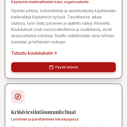
Käytännön kielimallitaidot koko organisaatiolle
Opetan johtoa, esihenkilöitä ja asiantuntijoita käyttämään
kielimalleja käytännön työssä. Tavoitteena: aikaa
säästyy, työn laatu paranee ja ajattelu säilyy ihmisellä.
Koulutukset ovat vuorovaikutteisia ja osallistavia, eivät
yksisuuntaisia luentoja. Sisältö räätälöidään aina ryhmän
toimialan ja tehtävien mukaan.
Tutustu koulutuksiin
Pyydä tarjous
Kriisiviestintäsuunnitelmat
Luominen ja päivittäminen tekoälyajassa