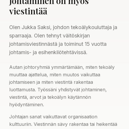
Johtaminen on myös
viestintää
Olen Jukka Saksi, johdon tekoälykouluttaja ja
sparraaja. Olen tehnyt väitöskirjan
johtamisviestinnästä ja toiminut 15 vuotta
johtamis- ja esihenkilötehtävissä.
Autan johtoryhmiä ymmärtämään, miten tekoäly
muuttaa ajattelua, miten muutos vaikuttaa
johtamiseen ja miten viestintä rakentaa
luottamusta. Työssäni yhdistyvät johtaminen,
viestintä, arvot ja tekoälyn käytännön
hyödyntäminen.
Johtajan sanat vaikuttavat organisaation
kulttuuriin. Viestinnän sävy rakentaa tai heikentää