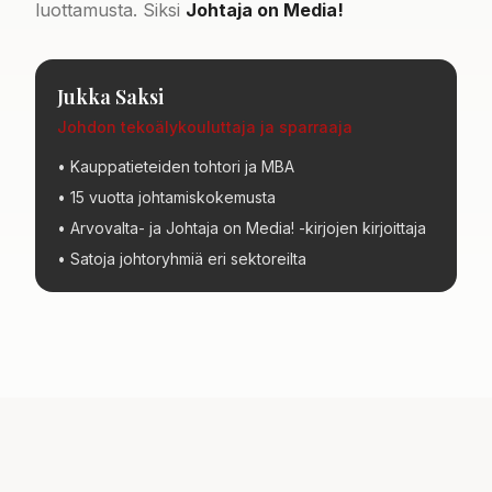
luottamusta. Siksi
Johtaja on Media!
Jukka Saksi
Johdon tekoälykouluttaja ja sparraaja
• Kauppatieteiden tohtori ja MBA
• 15 vuotta johtamiskokemusta
• Arvovalta- ja Johtaja on Media! -kirjojen kirjoittaja
• Satoja johtoryhmiä eri sektoreilta