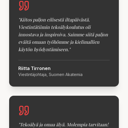
"
Kiitos paljon eilisestä iltapäivästä.
Viestintätiimin tekoälykoulutus oli
innostava ja inspiroiva. Saimme siitä paljon
eväitä omaan työhömme ja kielimallien
käytön hyödyntämiseen.
"
Riitta Tirronen
Viestintäjohtaja, Suomen Akatemia
"
Tekoälyä ja omaa älyä. Molempia tarvitaan!