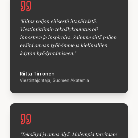
"
Kiitos paljon eilisestä iltapäivästä.
Viestintätiimin tekoälykoulutus oli
innostava ja inspiroiva. Saimme siitä paljon
eväitä omaan työhömme ja kielimallien
käytön hyödyntämiseen.
"
Riitta Tirronen
Viestintäjohtaja, Suomen Akatemia
"
Tekoälyä ja omaa älyä. Molempia tarvitaan!