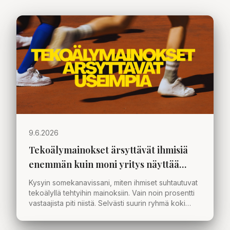
9.6.2026
Tekoälymainokset ärsyttävät ihmisiä
enemmän kuin moni yritys näyttää
ymmärtävän
Kysyin somekanavissani, miten ihmiset suhtautuvat
tekoälyllä tehtyihin mainoksiin. Vain noin prosentti
vastaajista piti niistä. Selvästi suurin ryhmä koki
ärtymystä. Mistä tämä kertoo organisaatioille ja
markkinoinnille?