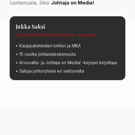
luottamusta. Siksi
Johtaja on Media!
Jukka Saksi
Johdon tekoälykouluttaja ja sparraaja
• Kauppatieteiden tohtori ja MBA
• 15 vuotta johtamiskokemusta
• Arvovalta- ja Johtaja on Media! -kirjojen kirjoittaja
• Satoja johtoryhmiä eri sektoreilta