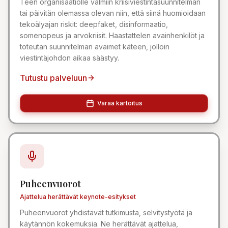
Teen organisaatiolle valmiin kriisiviestintäsuunnitelman
tai päivitän olemassa olevan niin, että siinä huomioidaan
tekoälyajan riskit: deepfaket, disinformaatio,
somenopeus ja arvokriisit. Haastattelen avainhenkilöt ja
toteutan suunnitelman avaimet käteen, jolloin
viestintäjohdon aikaa säästyy.
Tutustu palveluun
Varaa kartoitus
Puheenvuorot
Ajattelua herättävät keynote-esitykset
Puheenvuorot yhdistävät tutkimusta, selvitystyötä ja
käytännön kokemuksia. Ne herättävät ajattelua,