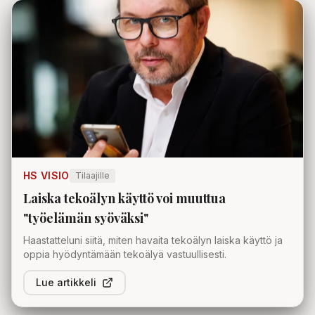
HS VISIO
Tilaajille
Laiska tekoälyn käyttö voi muuttua
"työelämän syöväksi"
Haastatteluni siitä, miten havaita tekoälyn laiska käyttö ja
oppia hyödyntämään tekoälyä vastuullisesti.
Lue artikkeli