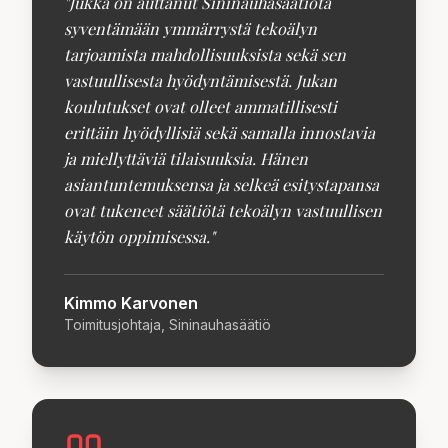
"
Jukka on auttanut Sininauhasäätiötä
syventämään ymmärrystä tekoälyn
tarjoamista mahdollisuuksista sekä sen
vastuullisesta hyödyntämisestä. Jukan
koulutukset ovat olleet ammatillisesti
erittäin hyödyllisiä sekä samalla innostavia
ja miellyttäviä tilaisuuksia. Hänen
asiantuntemuksensa ja selkeä esitystapansa
ovat tukeneet säätiötä tekoälyn vastuullisen
käytön oppimisessa.
"
Kimmo Karvonen
Toimitusjohtaja, Sininauhasäätiö