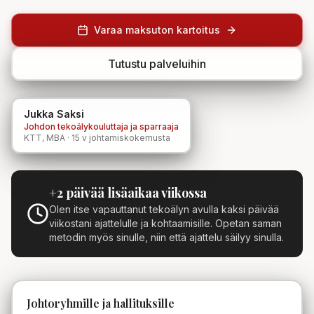
Varaa maksuton kartoitus
Tutustu palveluihin
Jukka Saksi
Johdon tekoälykouluttaja ja sparraaja
KTT, MBA · 15 v johtamiskokemusta
+2 päivää lisäaikaa viikossa
Olen itse vapauttanut tekoälyn avulla kaksi päivää
viikostani ajattelulle ja kohtaamisille. Opetan saman
metodin myös sinulle, niin että ajattelu säilyy sinulla.
Johtoryhmille ja hallituksille