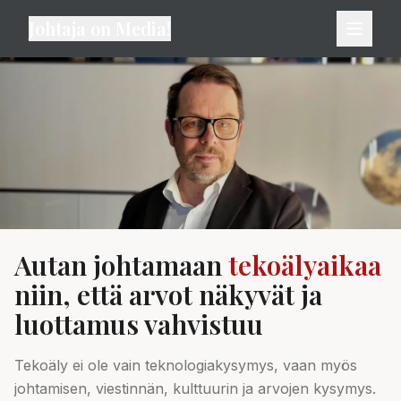
Johtaja on Media!
Autan johtamaan
tekoälyaikaa
niin, että arvot näkyvät ja
luottamus vahvistuu
Tekoäly ei ole vain teknologiakysymys, vaan myös
johtamisen, viestinnän, kulttuurin ja arvojen kysymys.