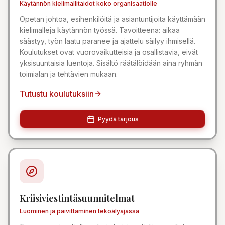
Käytännön kielimallitaidot koko organisaatiolle
Opetan johtoa, esihenkilöitä ja asiantuntijoita käyttämään
kielimalleja käytännön työssä. Tavoitteena: aikaa
säästyy, työn laatu paranee ja ajattelu säilyy ihmisellä.
Koulutukset ovat vuorovaikutteisia ja osallistavia, eivät
yksisuuntaisia luentoja. Sisältö räätälöidään aina ryhmän
toimialan ja tehtävien mukaan.
Tutustu koulutuksiin
Pyydä tarjous
Kriisiviestintäsuunnitelmat
Luominen ja päivittäminen tekoälyajassa