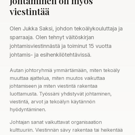
Johtaminen on myös
viestintää
Olen Jukka Saksi, johdon tekoälykouluttaja ja
sparraaja. Olen tehnyt väitöskirjan
johtamisviestinnästä ja toiminut 15 vuotta
johtamis- ja esihenkilötehtävissä.
Autan johtoryhmiä ymmärtämään, miten tekoäly
muuttaa ajattelua, miten muutos vaikuttaa
johtamiseen ja miten viestintä rakentaa
luottamusta. Työssäni yhdistyvät johtaminen,
viestintä, arvot ja tekoälyn käytännön
hyödyntäminen.
Johtajan sanat vaikuttavat organisaation
kulttuuriin. Viestinnän sävy rakentaa tai heikentää