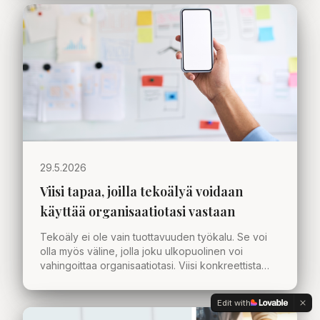
29.5.2026
Viisi tapaa, joilla tekoälyä voidaan
käyttää organisaatiotasi vastaan
Tekoäly ei ole vain tuottavuuden työkalu. Se voi
olla myös väline, jolla joku ulkopuolinen voi
vahingoittaa organisaatiotasi. Viisi konkreettista
skenaariota, joita jokaisen johtoryhmän kannattaa
pohtia.
Edit with