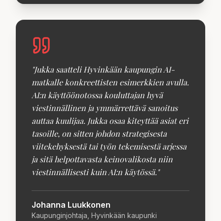
"
Jukka saatteli Hyvinkään kaupungin AI-
matkalle konkreettisten esimerkkien avulla.
AI:n käyttöönotossa kouluttajan hyvä
viestinnällinen ja ymmärrettävä sanoitus
auttaa kuulijaa. Jukka osaa kiteyttää asiat eri
tasoille, on sitten johdon strategisesta
viitekehyksestä tai työn tekemisestä arjessa
ja sitä helpottavasta keinovalikosta niin
viestinnällisesti kuin AI:n käytössä.
"
Johanna Luukkonen
Kaupunginjohtaja, Hyvinkään kaupunki